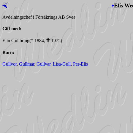
Elis We
Avdelningschef i Försäkrings AB Svea
Gift med:
Elin Gullbring(* 1884,
1975)
Barn:
Gullvor
,
Gullmar
,
Gullvar
,
Lisa-Gull
,
Per-Elis