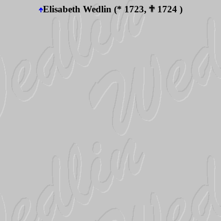
Elisabeth Wedlin (* 1723,
1724 )